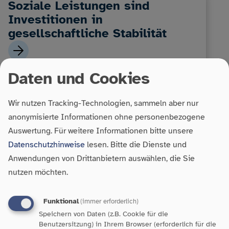
Soziale Leistungen sind
Investitionen in
gesellschaftliche Stabilität
Daten und Cookies
Wir nutzen Tracking-Technologien, sammeln aber nur
anonymisierte Informationen ohne personenbezogene
Auswertung.
Für weitere Informationen bitte unsere
Datenschutzhinweise
lesen. Bitte die Dienste und
Anwendungen von Drittanbietern auswählen, die Sie
Armut in Baden-Württemberg:
nutzen möchten.
Zahlen, Fakten und
Handlungsbedarf
Funktional
(immer erforderlich)
Speichern von Daten (z.B. Cookie für die
Benutzersitzung) in Ihrem Browser (erforderlich für die