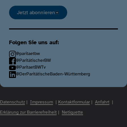
Jetzt abonnieren
Folgen Sie uns auf:
@paritaetbw
@ParitätischerBW
@ParitaetBWTv
@DerParitätischeBaden-Württemberg
Fußzeile
Datenschutz
Impressum
Kontaktformular
Anfahrt
Erklärung zur Barrierefreiheit
Netiquette