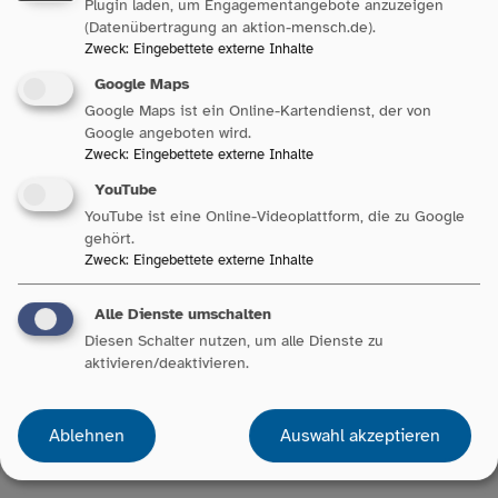
Plugin laden, um Engagementangebote anzuzeigen
(Datenübertragung an aktion-mensch.de).
Zweck
:
Eingebettete externe Inhalte
Neue Ausgabe der ParitätInform:
Google Maps
Quo Vadis, Demokratie?
Google Maps ist ein Online-Kartendienst, der von
Google angeboten wird.
Zweck
:
Eingebettete externe Inhalte
Unsere Demokratie steht unter Spannung: Hass,
YouTube
extremistische Gewalt, Verschwörungstheorien und
YouTube ist eine Online-Videoplattform, die zu Google
gezielte Desinformation gefährden zentrale
gehört.
Grundwerte unseres Zusammenlebens. Die neue
Zweck
:
Eingebettete externe Inhalte
Ausgabe der…
Alle Dienste umschalten
Diesen Schalter nutzen, um alle Dienste zu
aktivieren/deaktivieren.
Bereich
Ablehnen
Auswahl akzeptieren