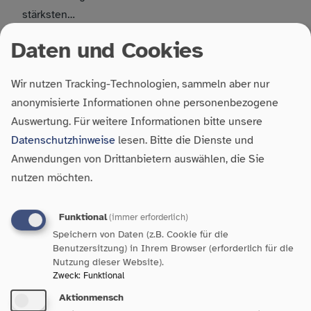
stärksten…
Daten und Cookies
18. Juli 2025
| Aktuelles
Wir nutzen Tracking-Technologien, sammeln aber nur
anonymisierte Informationen ohne personenbezogene
Auswertung.
Für weitere Informationen bitte unsere
Soziale Arbeit als tragende Säule
Datenschutzhinweise
lesen. Bitte die Dienste und
der Demokratie
Anwendungen von Drittanbietern auswählen, die Sie
nutzen möchten.
In den vergangenen Wochen und Monaten wurde
deutlich, dass eine gelebte Demokratie kein
Funktional
(immer erforderlich)
Selbstläufer ist und ihr Schutz und ihre Verwirklichung
Speichern von Daten (z.B. Cookie für die
von Politik und Gesellschaft als tragende Säule…
Benutzersitzung) in Ihrem Browser (erforderlich für die
Nutzung dieser Website).
Zweck
:
Funktional
Aktionmensch
18. Juli 2025
| Aktuelles