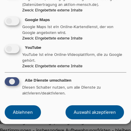
(Datenübertragung an aktion-mensch.de).
bei uns gespeichert. Diese Daten geben wir nicht ohne Ihre
Zweck
:
Eingebettete externe Inhalte
Einwilligung weiter.
Google Maps
Google Maps ist ein Online-Kartendienst, der von
Die Verarbeitung der in das Kontaktformular eingegebenen
Google angeboten wird.
Daten erfolgt somit ausschließlich auf Grundlage Ihrer
Zweck
:
Eingebettete externe Inhalte
Einwilligung (Art. 6 Abs. 1 lit. a DSGVO). Sie können diese
YouTube
Einwilligung jederzeit widerrufen. Dazu reicht eine formlose
YouTube ist eine Online-Videoplattform, die zu Google
Mitteilung per E-Mail an uns. Die Rechtmäßigkeit der bis zum
gehört.
Zweck
:
Eingebettete externe Inhalte
Widerruf erfolgten Datenverarbeitungsvorgänge bleibt vom
Widerruf unberührt.
Alle Dienste umschalten
Diesen Schalter nutzen, um alle Dienste zu
Die von Ihnen im Kontaktformular eingegebenen Daten
aktivieren/deaktivieren.
verbleiben bei uns, bis Sie uns zur Löschung auffordern, Ihre
Einwilligung zur Speicherung widerrufen oder der Zweck für die
Ablehnen
Auswahl akzeptieren
Datenspeicherung entfällt (z.B. nach abgeschlossener
Bearbeitung Ihrer Anfrage). Zwingende gesetzliche
Bestimmungen – insbesondere Aufbewahrungsfristen – bleiben