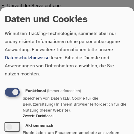
Uhrzeit der Serveranfrage
IP-Adresse
Daten und Cookies
Eine Zusammenführung dieser Daten mit anderen
Wir nutzen Tracking-Technologien, sammeln aber nur
Datenquellen wird nicht vorgenommen.
anonymisierte Informationen ohne personenbezogene
Auswertung.
Für weitere Informationen bitte unsere
Grundlage für die Datenverarbeitung ist Art. 6 Abs. 1 lit. b
Datenschutzhinweise
lesen. Bitte die Dienste und
DSGVO, der die Verarbeitung von Daten zur Erfüllung eines
Anwendungen von Drittanbietern auswählen, die Sie
Vertrags oder vorvertraglicher Maßnahmen gestattet.
nutzen möchten.
Kontaktformular
Funktional
(immer erforderlich)
Speichern von Daten (z.B. Cookie für die
Benutzersitzung) in Ihrem Browser (erforderlich für die
Wenn Sie uns per Kontaktformular Anfragen zukommen lassen,
Nutzung dieser Website).
werden Ihre Angaben aus dem Anfrageformular inklusive der
Zweck
:
Funktional
von Ihnen dort angegebenen Kontaktdaten zwecks
Aktionmensch
Bearbeitung der Anfrage und für den Fall von Anschlussfragen
Plugin laden, um Engagementangebote anzuzeigen