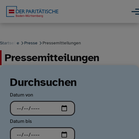
Direkt zum Inhalt
Men
Startseite
Presse
Pressemitteilungen
Pressemitteilungen
Pfadnavigation
Durchsuchen
Datum von
Datum bis