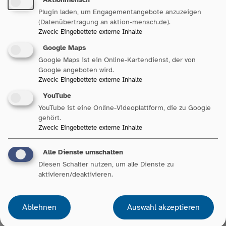
Plugin laden, um Engagementangebote anzuzeigen
(Datenübertragung an aktion-mensch.de).
Zweck
:
Eingebettete externe Inhalte
Google Maps
Google Maps ist ein Online-Kartendienst, der von
4. Mai 2026
| Pressemitteilung
Google angeboten wird.
Zweck
:
Eingebettete externe Inhalte
Teilhabe muss für alle
YouTube
verlässlich und sicher sein
YouTube ist eine Online-Videoplattform, die zu Google
gehört.
Zweck
:
Eingebettete externe Inhalte
Alle Dienste umschalten
Diesen Schalter nutzen, um alle Dienste zu
aktivieren/deaktivieren.
16. April 2026
| Pressemitteilung
Ablehnen
Auswahl akzeptieren
Projekt SILKY4FUTURE stärkt