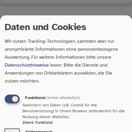
15. Mai 2026
| Pressemitteilung
Daten und Cookies
Familien stärken heißt soziale
Infrastruktur sichern
Wir nutzen Tracking-Technologien, sammeln aber nur
anonymisierte Informationen ohne personenbezogene
Auswertung.
Für weitere Informationen bitte unsere
Datenschutzhinweise
lesen. Bitte die Dienste und
Anwendungen von Drittanbietern auswählen, die Sie
nutzen möchten.
7. Mai 2026
| Pressemitteilung
Funktional
(immer erforderlich)
Landtagswahl 2026: Statement
Speichern von Daten (z.B. Cookie für die
Benutzersitzung) in Ihrem Browser (erforderlich für die
zur Vorstellung des
Nutzung dieser Website).
Koalitionsvertrags
Zweck
:
Funktional
Aktionmensch