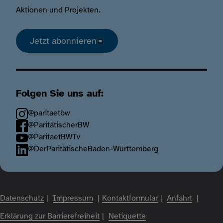
Aktionen und Projekten.
Jetzt abonnieren
Folgen Sie uns auf:
@paritaetbw
@ParitätischerBW
@ParitaetBWTv
@DerParitätischeBaden-Württemberg
Fußzeile
Datenschutz
Impressum
Kontaktformular
Anfahrt
Erklärung zur Barrierefreiheit
Netiquette