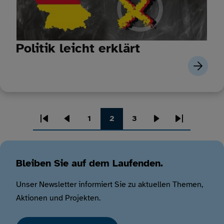
Politik leicht erklärt
1
2
3
Erste
Vorherige
Seite
Seite
Seite
Nächste
Letzte
Seitennummerierung
Seite
Seite
Seite
Seite
Bleiben Sie auf dem Laufenden.
Unser Newsletter informiert Sie zu aktuellen Themen,
Aktionen und Projekten.