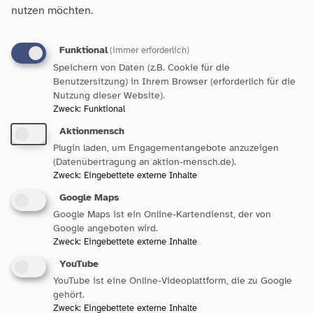
Du bist einzigartig. Da haben
nutzen möchten.
wir was gemeinsam.
Funktional
(immer erforderlich)
Speichern von Daten (z.B. Cookie für die
Benutzersitzung) in Ihrem Browser (erforderlich für die
Nutzung dieser Website).
Zweck
:
Funktional
Aktionmensch
Plugin laden, um Engagementangebote anzuzeigen
(Datenübertragung an aktion-mensch.de).
Zweck
:
Eingebettete externe Inhalte
Google Maps
Google Maps ist ein Online-Kartendienst, der von
Google angeboten wird.
Zweck
:
Eingebettete externe Inhalte
Durante plus
YouTube
YouTube ist eine Online-Videoplattform, die zu Google
gehört.
Zweck
:
Eingebettete externe Inhalte