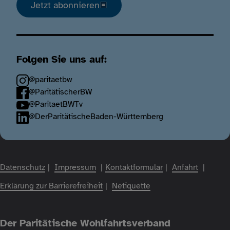
Jetzt abonnieren
Folgen Sie uns auf:
@paritaetbw
@ParitätischerBW
@ParitaetBWTv
@DerParitätischeBaden-Württemberg
Fußzeile
Datenschutz
Impressum
Kontaktformular
Anfahrt
Erklärung zur Barrierefreiheit
Netiquette
Der Paritätische Wohlfahrtsverband