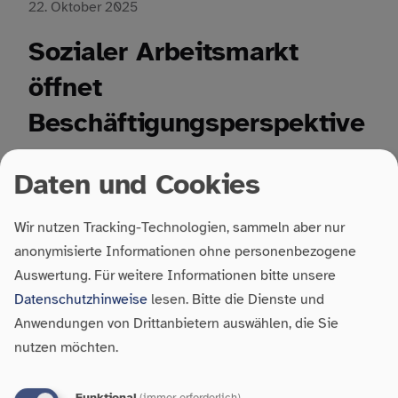
22. Oktober 2025
Sozialer Arbeitsmarkt
öffnet
Beschäftigungsperspektive
n
Daten und Cookies
Die Stadt Karlsruhe verfolgt mit dem Gesamtkonzept
„Sozialer Arbeitsmarkt“ seit 2014 einen eigenen,
Wir nutzen Tracking-Technologien, sammeln aber nur
kommunal koordinierten Ansatz, um Menschen mit
anonymisierte Informationen ohne personenbezogene
besonderen Schwierigkeiten beim Zugang zum...
Auswertung.
Für weitere Informationen bitte unsere
Datenschutzhinweise
lesen. Bitte die Dienste und
Anwendungen von Drittanbietern auswählen, die Sie
nutzen möchten.
21. Oktober 2025
Funktional
(immer erforderlich)