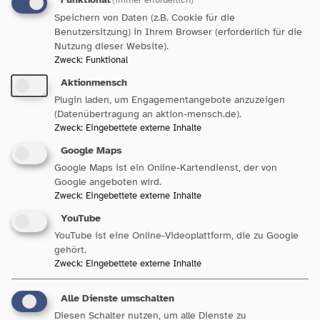
Zukunft der Arbeits- und
Speichern von Daten (z.B. Cookie für die
Beschäftigungsförderung
Benutzersitzung) in Ihrem Browser (erforderlich für die
Nutzung dieser Website).
Zweck
:
Funktional
Interview mit Daniel Terzenbach, Vorstand Regionen
Aktionmensch
der Bundesagentur für Arbeit Der ständige Wandel der
Plugin laden, um Engagementangebote anzuzeigen
Arbeitswelt stellt immer neue Anforderungen an
(Datenübertragung an aktion-mensch.de).
Arbeitskräfte. Wie müssen aus Ihrer Sicht Arbeits...
Zweck
:
Eingebettete externe Inhalte
Google Maps
Google Maps ist ein Online-Kartendienst, der von
Google angeboten wird.
17. Oktober 2025
Zweck
:
Eingebettete externe Inhalte
Wochenrückblick
YouTube
YouTube ist eine Online-Videoplattform, die zu Google
gehört.
Dieses Mal ein Rückblick auf zwei Wochen, gefüllt mit
Zweck
:
Eingebettete externe Inhalte
wichtigen Terminen mit Politik, unseren Mitgliedern
und in unseren Gremien. Der Austausch mit der Politik
Alle Dienste umschalten
ist in diesen Zeiten besonders wichtig...
Diesen Schalter nutzen, um alle Dienste zu