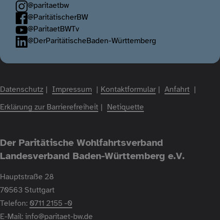
@paritaetbw
@ParitätischerBW
@ParitaetBWTv
@DerParitätischeBaden-Württemberg
Fußzeile
Datenschutz
Impressum
Kontaktformular
Anfahrt
Erklärung zur Barrierefreiheit
Netiquette
Der Paritätische Wohlfahrtsverband
Landesverband Baden-Württemberg e.V.
Hauptstraße 28
70563 Stuttgart
Telefon:
0711 2155 -0
E-Mail:
info@paritaet-bw.de