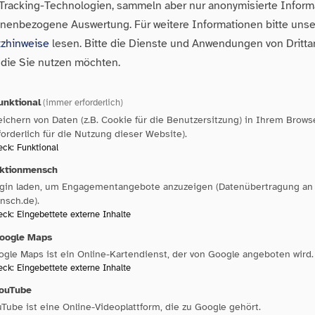
 Tracking-Technologien, sammeln aber nur anonymisierte Inform
eisverband Schwarzwald-Baar-Kr
onenbezogene Auswertung.
Für weitere Informationen bitte uns
zhinweise
lesen. Bitte die Dienste und Anwendungen von Dritta
 die Sie nutzen möchten.
unktional
(immer erforderlich)
ichern von Daten (z.B. Cookie für die Benutzersitzung) in Ihrem Brows
warzwald-Baar-Kreis
forderlich für die Nutzung dieser Website).
eck
:
Funktional
ktionmensch
ugin laden, um Engagementangebote anzuzeigen (Datenübertragung an 
nsch.de).
ehmen
eck
:
Eingebettete externe Inhalte
oogle Maps
gle Maps ist ein Online-Kartendienst, der von Google angeboten wird.
eck
:
Eingebettete externe Inhalte
ouTube
Tube ist eine Online-Videoplattform, die zu Google gehört.