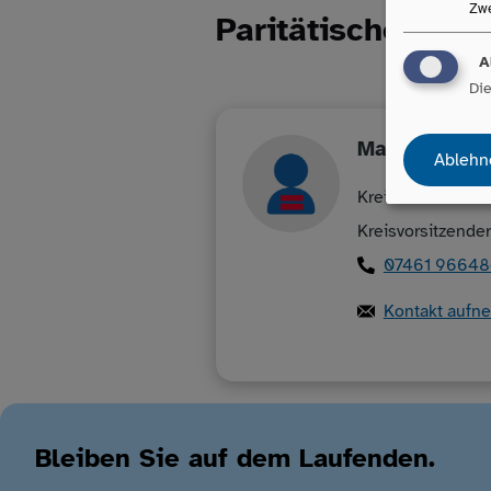
Zw
Paritätischer Kre
A
Die
Marcus
Abel
Ablehn
Kreisverband Tut
Kreisvorsitzender
07461 96648
Kontakt aufn
Bleiben Sie auf dem Laufenden.