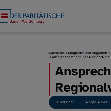
Direkt zum Inhalt
Startseite
Mitglieder und Regionen
Ansprechpersonen des Regionalverb
Pfadnavigation
Ansprech
Regional
Hauptnavigat
Übersicht
Regio-News