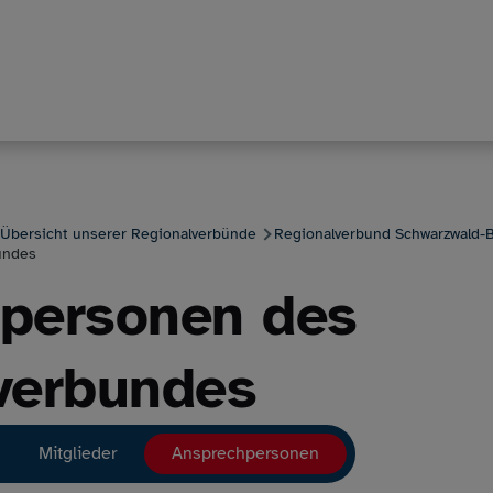
Übersicht unserer Regionalverbünde
Regionalverbund Schwarzwald-
undes
personen des
verbundes
ion
Mitglieder
Ansprechpersonen