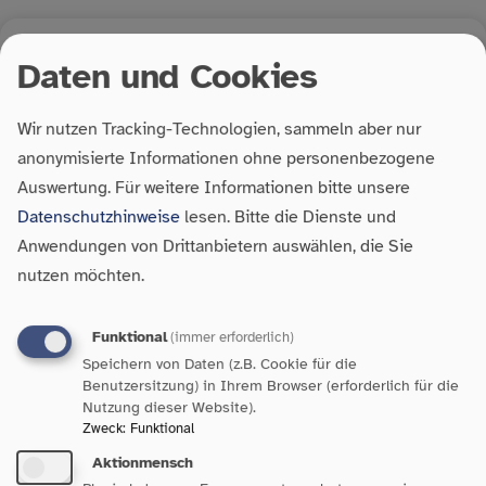
Daten und Cookies
30. April 2026
| Aktuelles
Wir nutzen Tracking-Technologien, sammeln aber nur
Offener Brief Europäischer
anonymisierte Informationen ohne personenbezogene
Protesttag zur Gleichstellung von
Auswertung.
Für weitere Informationen bitte unsere
Menschen mit Behinderungen am
Datenschutzhinweise
lesen. Bitte die Dienste und
05. Mai 2026
Anwendungen von Drittanbietern auswählen, die Sie
nutzen möchten.
Anlässlich des Europäischen Protesttags zur
Gleichstellung von Menschen mit Behinderungen am
Funktional
(immer erforderlich)
05. Mai wendet sich der Paritätische mit Impulsen für
Speichern von Daten (z.B. Cookie für die
Benutzersitzung) in Ihrem Browser (erforderlich für die
die Landespolitik die Koalitionsfraktionen im…
Nutzung dieser Website).
Zweck
:
Funktional
Aktionmensch