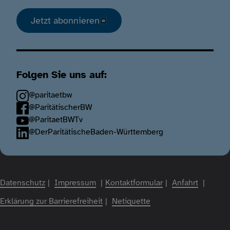
Jetzt abonnieren
Folgen Sie uns auf:
@paritaetbw
@ParitätischerBW
@ParitaetBWTv
@DerParitätischeBaden-Württemberg
Fußzeile
Datenschutz
Impressum
Kontaktformular
Anfahrt
Erklärung zur Barrierefreiheit
Netiquette