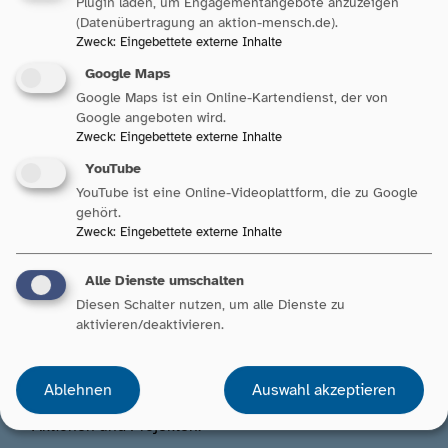
Plugin laden, um Engagementangebote anzuzeigen
30. April 2026
| Aktuelles
(Datenübertragung an aktion-mensch.de).
Zweck
:
Eingebettete externe Inhalte
Google Maps
Projekt Irene: Die Stimmen der
Google Maps ist ein Online-Kartendienst, der von
Inklusion
Google angeboten wird.
Zweck
:
Eingebettete externe Inhalte
Seit Oktober 2023 ermöglicht das Projekt IRENE –
YouTube
Inklusives Redaktionsnetzwerk – Menschen mit
YouTube ist eine Online-Videoplattform, die zu Google
gehört.
kognitiver Beeinträchtigung, ihre eigenen Themen
Zweck
:
Eingebettete externe Inhalte
journalistisch aufzubereiten und zu veröffentlichen.…
Alle Dienste umschalten
Diesen Schalter nutzen, um alle Dienste zu
aktivieren/deaktivieren.
Bleiben Sie auf dem Laufenden.
Ablehnen
Auswahl akzeptieren
Unser Newsletter informiert Sie zu aktuellen Themen,
Aktionen und Projekten.