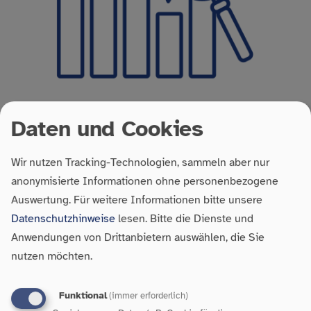
Daten und Cookies
Wir nutzen Tracking-Technologien, sammeln aber nur
anonymisierte Informationen ohne personenbezogene
Insgesamt über
2,2 Mio.
Familien in Baden-Württemberg
Auswertung.
Für weitere Informationen bitte unsere
Fast
25 %
der Familien gelten als armutsgefährdet
Datenschutzhinweise
lesen. Bitte die Dienste und
davon
Anwendungen von Drittanbietern auswählen, die Sie
23,8 %
Familien mit mindestens einem Kind
nutzen möchten.
> 40 %
Ein-Eltern-Familien
Über
1,38 Mio
. Kinder unter 18 Jahren in BW
Funktional
(immer erforderlich)