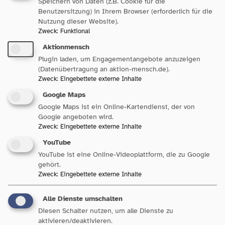
Speichern von Daten (z.B. Cookie für die
Große regionale Unterschiede in der Verfügbarkeit von Kitas,
Benutzersitzung) in Ihrem Browser (erforderlich für die
Beratungsstellen und Frühen Hilfen
Nutzung dieser Website).
Familienbildung und -beratung sind nicht flächendeckend
Zweck
:
Funktional
verankert
Aktionmensch
Plugin laden, um Engagementangebote anzuzeigen
(Datenübertragung an aktion-mensch.de).
Zweck
:
Eingebettete externe Inhalte
Quelle: Ministerium für Soziales, Gesundheit und Integration
Baden-Württemberg:
GesellschaftsReport BW 2-2024:
Google Maps
Google Maps ist ein Online-Kartendienst, der von
Familien als starke Mitte – Ein Blick auf Baden-
Google angeboten wird.
Württemberg
Zweck
:
Eingebettete externe Inhalte
YouTube
YouTube ist eine Online-Videoplattform, die zu Google
gehört.
Zweck
:
Eingebettete externe Inhalte
Allgemeine
Alle Dienste umschalten
Lebenszufriedenheit von Eltern
Diesen Schalter nutzen, um alle Dienste zu
in Baden-Württemberg 2021
aktivieren/deaktivieren.