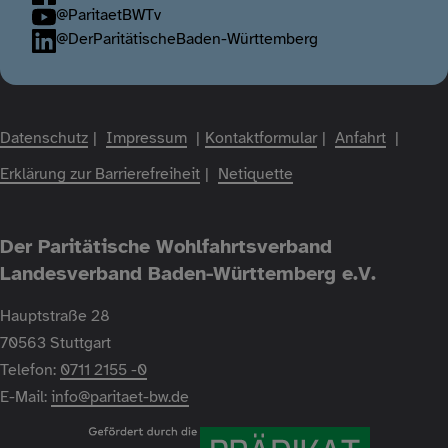
@ParitaetBWTv
@DerParitätischeBaden-Württemberg
Fußzeile
Datenschutz
Impressum
Kontaktformular
Anfahrt
Erklärung zur Barrierefreiheit
Netiquette
Der Paritätische Wohlfahrtsverband
Landesverband Baden-Württemberg e.V.
Hauptstraße 28
70563 Stuttgart
Telefon:
0711 2155 -0
E-Mail:
info@paritaet-bw.de