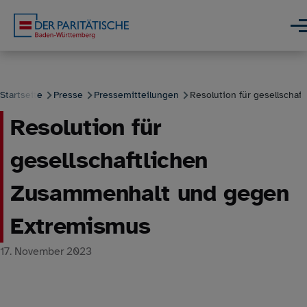
Direkt zum Inhalt
Men
Startseite
Presse
Pressemitteilungen
Resolution für gesellschaftl
Resolution für
Pfadnavigation
gesellschaftlichen
Zusammenhalt und gegen
Extremismus
17. November 2023