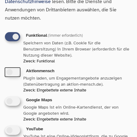
Datenschutzhinweise
lesen. Bitte die Dienste und
„Wir werden in unseren Bemühungen nicht nachlassen,
Anwendungen von Drittanbietern auswählen, die Sie
Extremismus in Bildungseinrichtungen, in sozialen Medien und
nutzen möchten.
in der Öffentlichkeit zu bekämpfen; uns gegen extremistische
Aktivitäten und Hassreden sichtbar aufzustellen; uns in
Funktional
(immer erforderlich)
unserem Verband auf allen Ebenen für mehr demokratische
Speichern von Daten (z.B. Cookie für die
Bildung und gegen Extremismus einzusetzen; mit Initiativen
Benutzersitzung) in Ihrem Browser (erforderlich für die
Nutzung dieser Website).
Radikalisierung zu verhindern; Extremismus vorzubeugen sowie
Zweck
:
Funktional
uns gegenseitig zu stärken, wenn sich Anfeindungen gegen
Aktionmensch
uns selbst richten“, heißt es in der Resolution weiter.
Plugin laden, um Engagementangebote anzuzeigen
(Datenübertragung an aktion-mensch.de).
Die Resolution ruft andere Organisationen, politische
Zweck
:
Eingebettete externe Inhalte
Entscheidungsträger*innen und Einzelpersonen dazu auf, mit
Google Maps
dergleichen Entschlossenheit Extremismus zu bekämpfen und
Google Maps ist ein Online-Kartendienst, der von
die Gesellschaft vor dieser Bedrohung zu schützen. Medien,
Google angeboten wird.
Zweck
:
Eingebettete externe Inhalte
Bürgergesellschaft und Bildungseinrichtungen sollten eine
YouTube
aktive Rolle bei der Förderung von Toleranz und Akzeptanz
YouTube ist eine Online-Videoplattform, die zu Google