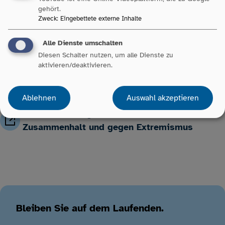
sowie der Verbreitung von Informationen über die Gefahren des
gehört.
Extremismus übernehmen und jede*r Einzelne, Gesicht gegen
Zweck
:
Eingebettete externe Inhalte
Extremismus, Rassismus, Radikalisierung und Hass zu zeigen.
Alle Dienste umschalten
Diesen Schalter nutzen, um alle Dienste zu
aktivieren/deaktivieren.
Resolution
Ablehnen
Auswahl akzeptieren
Resolution für gesellschaftlichen
Zusammenhalt und gegen Extremismus
Bleiben Sie auf dem Laufenden.