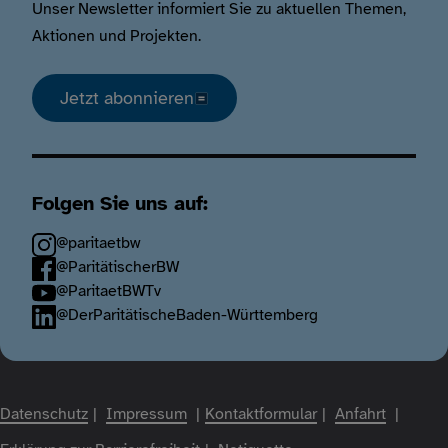
Unser Newsletter informiert Sie zu aktuellen Themen,
Aktionen und Projekten.
Jetzt abonnieren
Folgen Sie uns auf:
@paritaetbw
@ParitätischerBW
@ParitaetBWTv
@DerParitätischeBaden-Württemberg
Fußzeile
Datenschutz
Impressum
Kontaktformular
Anfahrt