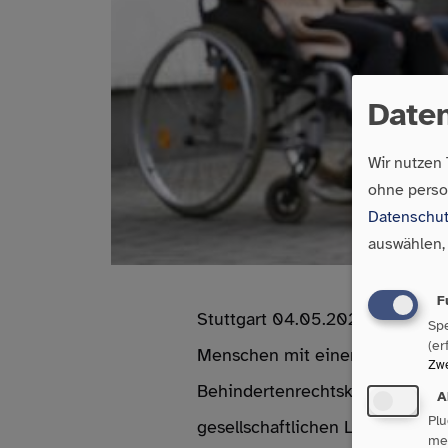
Date
Wir nutzen
ohne pers
Datenschut
auswählen,
F
Stuttgart 04.05.2023 Laut Sta
Spe
(er
Menschen mit einer Schwerbehin
Zw
Behindertenrechtskonvention e
A
Pl
gesellschaftlichen Leben. Trotz
me