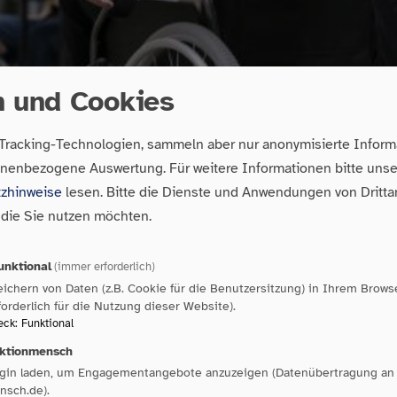
n und Cookies
 Tracking-Technologien, sammeln aber nur anonymisierte Inform
onenbezogene Auswertung.
Für weitere Informationen bitte uns
zhinweise
lesen. Bitte die Dienste und Anwendungen von Dritta
 die Sie nutzen möchten.
unktional
(immer erforderlich)
tistischem Landesamt lebten in Baden-Württemberg im J
ichern von Daten (z.B. Cookie für die Benutzersitzung) in Ihrem Brows
forderlich für die Nutzung dieser Website).
derung. Das ist fast jeder Zwölfte. Sie alle haben gem
eck
:
Funktional
inen Anspruch auf selbstbestimmte und gleichberechtig
ktionmensch
ugin laden, um Engagementangebote anzuzeigen (Datenübertragung an 
dem bestehen weiterhin erhebliche Barrieren in fast alle
nsch.de).