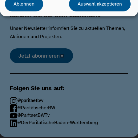
Ablehnen
Auswahl akzeptieren
Bleiben Sie auf dem Laufenden.
Unser Newsletter informiert Sie zu aktuellen Themen,
Aktionen und Projekten.
Jetzt abonnieren
Folgen Sie uns auf:
@paritaetbw
@ParitätischerBW
@ParitaetBWTv
@DerParitätischeBaden-Württemberg