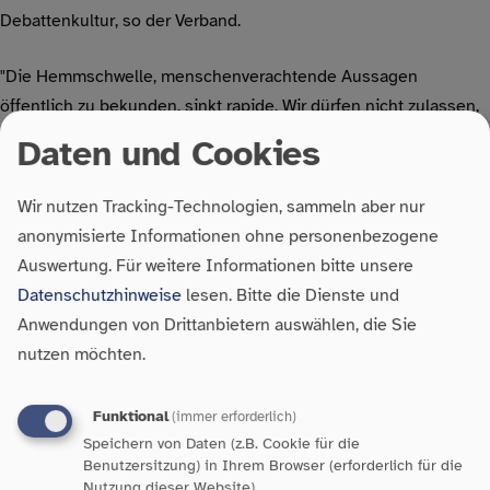
Debattenkultur, so der Verband.
"Die Hemmschwelle, menschenverachtende Aussagen
öffentlich zu bekunden, sinkt rapide. Wir dürfen nicht zulassen,
dass dadurch unsere demokratische Grundordnung und die
Daten und Cookies
Solidarität in der Gesellschaft ernsthaft gefährdet sind. Deshalb
fordern wir von der Politik ein klares Signal, dass Hass und
Wir nutzen Tracking-Technologien, sammeln aber nur
Hetze sowie Verstöße gegen Menschenrechte in unserer
anonymisierte Informationen ohne personenbezogene
Gesellschaft nicht akzeptiert werden. Gleichzeitig
Auswertung.
Für weitere Informationen bitte unsere
müssen Sorgen, Existenzängste und Verunsicherungen
Datenschutzhinweise
lesen. Bitte die Dienste und
einzelner Menschen und Gruppierungen ernst genommen
Anwendungen von Drittanbietern auswählen, die Sie
sowie konkrete Maßnahmen gegen Armut, für mehr
nutzen möchten.
Bildungsgerechtigkeit, eine bessere Integration und stabile
soziale Infrastruktur ergriffen werden. Dies schafft Vertrauen
Funktional
(immer erforderlich)
und verhindert, dass sich Feindbilder verfestigen sowie
Speichern von Daten (z.B. Cookie für die
demokratiefeindliche Strömungen gestärkt werden. Auch
Benutzersitzung) in Ihrem Browser (erforderlich für die
Nutzung dieser Website).