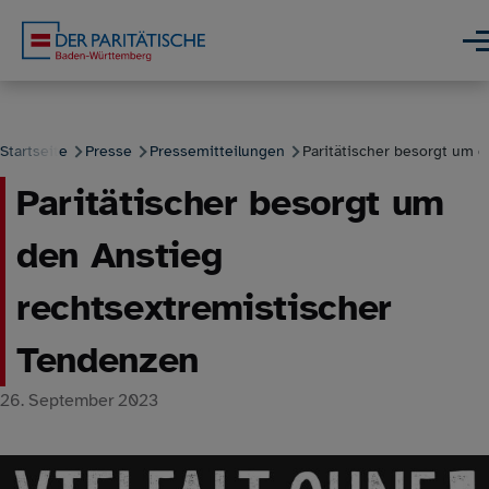
Direkt zum Inhalt
Men
Startseite
Presse
Pressemitteilungen
Paritätischer besorgt um de
Paritätischer besorgt um
Pfadnavigation
den Anstieg
rechtsextremistischer
Tendenzen
26. September 2023