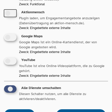
Soziale Arbeit ist vielfach Demokratie-Bildung: Das fängt bei
Zweck
:
Funktional
der Erziehung in der Kita an, geht über die Jugendsozialarbeit
Aktionmensch
an Schulen bis hin zu Angeboten sozialer und
Plugin laden, um Engagementangebote anzuzeigen
gesellschaftlicher Teilhabe für Erwachsene. Weil Investitionen
(Datenübertragung an aktion-mensch.de).
in Soziale Arbeit sind Investitionen in die Zukunft unseres
Zweck
:
Eingebettete externe Inhalte
Landes“, sagt Uta-Micaela Dürig, Vorständin Sozialpolitik des
Google Maps
Paritätischen Wohlfahrtsverbandes Baden-Württemberg.
Google Maps ist ein Online-Kartendienst, der von
Google angeboten wird.
Zweck
:
Eingebettete externe Inhalte
Hintergrundinformationen:
YouTube
Die bundesweite Interkulturelle Woche (IKW) findet seit 1975
YouTube ist eine Online-Videoplattform, die zu Google
immer Ende September statt. Sie wird unterstützt und
gehört.
mitgetragen von Kirchen, Kommunen, Wohlfahrtsverbänden,
Zweck
:
Eingebettete externe Inhalte
Gewerkschaften, Integrationsbeiräten und -beauftragten,
Vereinen, Bildungsträger*innen, Migrant*innenorganisationen,
Alle Dienste umschalten
Religionsgemeinschaften und Initiativgruppen. Weitere Infos
Diesen Schalter nutzen, um alle Dienste zu
aktivieren/deaktivieren.
unter
www.interkulturellewoche.de
.