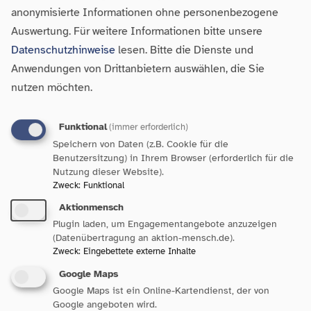
Wohlfahrtsverband stehen wir für einen
anonymisierte Informationen ohne personenbezogene
Auswertung.
Für weitere Informationen bitte unsere
Austausch bereit. Wenn konkrete Vorschläge
Datenschutzhinweise
lesen. Bitte die Dienste und
zu Bürokratieabbau, zur Standardanpassung
Anwendungen von Drittanbietern auswählen, die Sie
und zur Aufgabenreduktion erarbeitet werden
nutzen möchten.
sollen, braucht es unsere Expertise. Nur durch
Funktional
(immer erforderlich)
eine Einbeziehung auch der
Speichern von Daten (z.B. Cookie für die
Benutzersitzung) in Ihrem Browser (erforderlich für die
Leistungserbringerseite können in diesen
Nutzung dieser Website).
Bereichen strukturelle Veränderungen
Zweck
:
Funktional
Aktionmensch
erarbeitet werden, die einerseits die
Plugin laden, um Engagementangebote anzuzeigen
öffentliche Hand stärken und andererseits den
(Datenübertragung an aktion-mensch.de).
Zweck
:
Eingebettete externe Inhalte
gesellschaftlichen Zusammenhalt nicht
Google Maps
gefährden.“
Google Maps ist ein Online-Kartendienst, der von
Google angeboten wird.