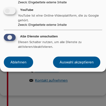
Zweck
:
Eingebettete externe Inhalte
YouTube
YouTube ist eine Online-Videoplattform, die zu Google
Ansprechperson
gehört.
Zweck
:
Eingebettete externe Inhalte
Alle Dienste umschalten
Miriam
Kahrmann
Diesen Schalter nutzen, um alle Dienste zu
aktivieren/deaktivieren.
Leitung Stabsstelle Presse- &
Öffentlichkeitsarbeit, Marketing
Ablehnen
Auswahl akzeptieren
Pressesprecherin
0711 2155-207
Kontakt aufnehmen