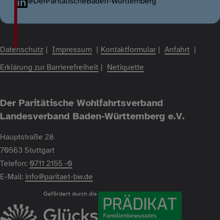
@DerParitätischeBaden-Württemberg
Fußzeile
Datenschutz
Impressum
Kontaktformular
Anfahrt
Erklärung zur Barrierefreiheit
Netiquette
Der Paritätische Wohlfahrtsverband
Landesverband Baden-Württemberg e.V.
Hauptstraße 28
70563 Stuttgart
Telefon:
0711 2155 -0
E-Mail:
info@paritaet-bw.de