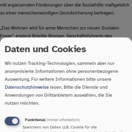
mit ergänzenden Förderungen über die Sozialhilfe maßgeblich
zu einer menschenwürdigen Grundsicherung beitragen.
„Das Wohnen wird für arme Menschen zur neuen Sozialen
Frage“, ergänzt Brigitte Rösiger, Geschäftsführerin des
Verbandes alleinerziehender Mütter und Väter VAMV
Daten und Cookies
Landesverband Baden-Württemberg e.V.. „Alleinerziehende mit
niedrigem Einkommen brauchen mehr Entlastung von den
Wir nutzen Tracking-Technologien, sammeln aber nur
Wohnkosten. Bei den Sozialleistungen müssen die Kosten für
anonymisierte Informationen ohne personenbezogene
eine neue, angemessene Wohnung auch dann wieder voll
Auswertung.
Für weitere Informationen bitte unsere
übernommen werden, wenn sie teurer ist als die bestehende.
Datenschutzhinweise
lesen. Bitte die Dienste und
Außerdem soll das Wohngeld sich analog zu
Anwendungen von Drittanbietern auswählen, die Sie
Mietsteigerungen erhöhen“, so Rösiger.
nutzen möchten.
Gemäß dem Arbeitsmarktbericht für Baden-Württemberg der
Funktional
(immer erforderlich)
Bundesagentur für Arbeit ist die Zahl arbeitslos gemeldeter
Speichern von Daten (z.B. Cookie für die
Menschen im Land binnen Jahresfrist um 86.333 Personen auf