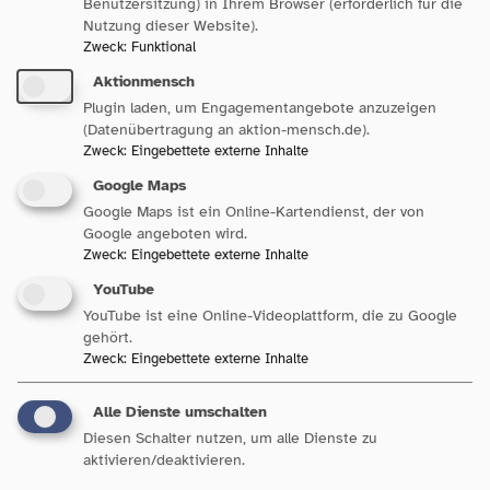
Benutzersitzung) in Ihrem Browser (erforderlich für die
276.492 Menschen im Juni 2020 angestiegen. Davon entfielen
Nutzung dieser Website).
Zweck
:
Funktional
126.297 auf die Arbeitslosenversicherung (Arbeitsagenturen)
Aktionmensch
und 150.195 auf die Grundsicherung (Jobcenter).
Plugin laden, um Engagementangebote anzuzeigen
(Datenübertragung an aktion-mensch.de).
Hier finden Sie die
Kampagnen-Webseite
Zweck
:
Eingebettete externe Inhalte
https://hartzfacts.de
auf der auch Geschichten, Fakten und
Google Maps
Vorurteile, sowie ein Wissens-Quiz zu finden sind.
Google Maps ist ein Online-Kartendienst, der von
Google angeboten wird.
Hintergrundinformationen:
Zweck
:
Eingebettete externe Inhalte
YouTube
VAMV Landesverband Baden-Württemberg e.V.
YouTube ist eine Online-Videoplattform, die zu Google
gehört.
Zweck
:
Eingebettete externe Inhalte
Seit 1967 unterstützt der VAMV Alleinerziehende bundesweit
durch Informationen, professionelle Beratung und engagierte
Alle Dienste umschalten
Lobbyarbeit. Die Lebensrealität von Familien hat sich in den
Diesen Schalter nutzen, um alle Dienste zu
letzten Jahrzehnten stark verändert. Immer mehr Eltern
aktivieren/deaktivieren.
erziehen ihre Kinder alleine. Das Alleinerziehen stellt hohe