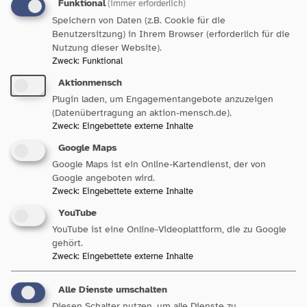
Funktional
(immer erforderlich)
Speichern von Daten (z.B. Cookie für die
Benutzersitzung) in Ihrem Browser (erforderlich für die
Nutzung dieser Website).
Zweck
:
Funktional
Aktionmensch
Plugin laden, um Engagementangebote anzuzeigen
(Datenübertragung an aktion-mensch.de).
Zweck
:
Eingebettete externe Inhalte
Google Maps
Google Maps ist ein Online-Kartendienst, der von
Google angeboten wird.
Zweck
:
Eingebettete externe Inhalte
YouTube
YouTube ist eine Online-Videoplattform, die zu Google
Shutterstock
gehört.
Zweck
:
Eingebettete externe Inhalte
Dann helfen unsere sieben Mitgliedsorganisationen weiter, die
Alle Dienste umschalten
als Träger für den Paritätischen in Baden-Württemberg
Diesen Schalter nutzen, um alle Dienste zu