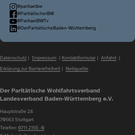
@paritaetbw
@ParitätischerBW
@ParitaetBWTv
@DerParitätischeBaden-Württemberg
Fußzeile
Datenschutz
Impressum
Kontaktformular
Anfahrt
Erklärung zur Barrierefreiheit
Netiquette
Der Paritätische Wohlfahrtsverband
Landesverband Baden-Württemberg e.V.
Hauptstraße 28
70563 Stuttgart
Telefon:
0711 2155 -0