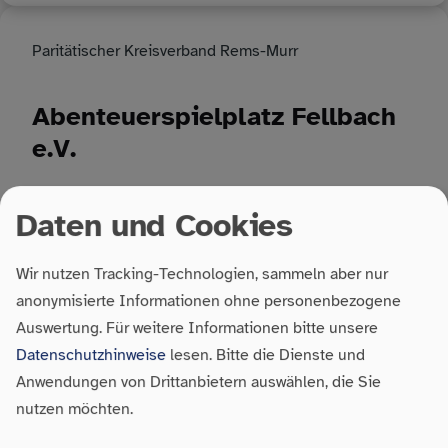
Paritätischer Kreisverband Rems-Murr
Abenteuerspielplatz Fellbach
e.V.
http://www.abenteuerspielplatz-fellbach.de
Daten und Cookies
Wir nutzen Tracking-Technologien, sammeln aber nur
Paritätischer Kreisverband Stuttgart
anonymisierte Informationen ohne personenbezogene
Auswertung.
Für weitere Informationen bitte unsere
Abenteuerspielplatz Vaihingen
Datenschutzhinweise
lesen. Bitte die Dienste und
e.V.
Anwendungen von Drittanbietern auswählen, die Sie
nutzen möchten.
Webadresse Abenteuerspielplatz Vaihingen e.V.