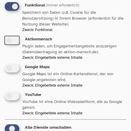
Funktional
(immer erforderlich)
Speichern von Daten (z.B. Cookie für die
Benutzersitzung) in Ihrem Browser (erforderlich für die
Paritätischer Kreisverband Stuttgart
Nutzung dieser Website).
Zweck
:
Funktional
ABS – Zentrum
Aktionmensch
Plugin laden, um Engagementangebote anzuzeigen
selbstbestimmt Leben e.V.
(Datenübertragung an aktion-mensch.de).
Zweck
:
Eingebettete externe Inhalte
Webadresse ABS – Zentrum selbstbestimmt Leben
Google Maps
e.V.
Google Maps ist ein Online-Kartendienst, der von
Google angeboten wird.
Zweck
:
Eingebettete externe Inhalte
YouTube
Paritätischer Kreisverband Stuttgart
YouTube ist eine Online-Videoplattform, die zu Google
gehört.
Zweck
:
Eingebettete externe Inhalte
Advent-Wohlfahrtswerk e.V.
Landesstelle Baden-
Alle Dienste umschalten