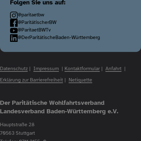
Folgen Sie uns auf:
@paritaetbw
@ParitätischerBW
@ParitaetBWTv
@DerParitätischeBaden-Württemberg
Fußzeile
Datenschutz
Impressum
Kontaktformular
Anfahrt
Erklärung zur Barrierefreiheit
Netiquette
Der Paritätische Wohlfahrtsverband
Landesverband Baden-Württemberg e.V.
Hauptstraße 28
70563 Stuttgart