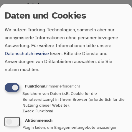
4. Paritätischer
Daten und Cookies
Gesundheitskongress
Wir nutzen Tracking-Technologien, sammeln aber nur
Save the Date: 21. April 2027Ein Tag, viele
anonymisierte Informationen ohne personenbezogene
Perspektiven. Im Plenum erwarten Sie Keynotes und
Auswertung.
Für weitere Informationen bitte unsere
Impulse zu den drängenden Fragen: Wie entwickelt
Datenschutzhinweise
lesen. Bitte die Dienste und
sich das Versorgungssystem? Was macht gesunde
Anwendungen von Drittanbietern auswählen, die Sie
Führung…
nutzen möchten.
Funktional
(immer erforderlich)
Speichern von Daten (z.B. Cookie für die
Bleiben Sie auf dem Laufenden.
Benutzersitzung) in Ihrem Browser (erforderlich für die
Nutzung dieser Website).
Unser Newsletter informiert Sie zu aktuellen Themen,
Zweck
:
Funktional
Aktionen und Projekten.
Aktionmensch
Plugin laden, um Engagementangebote anzuzeigen