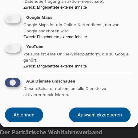
Jetzt abonnieren
(Datenübertragung an aktion-mensch.de).
Zweck
:
Eingebettete externe Inhalte
Google Maps
Google Maps ist ein Online-Kartendienst, der von
Google angeboten wird.
Folgen Sie uns auf:
Zweck
:
Eingebettete externe Inhalte
@paritaetbw
YouTube
@ParitätischerBW
YouTube ist eine Online-Videoplattform, die zu Google
gehört.
@ParitaetBWTv
Zweck
:
Eingebettete externe Inhalte
@DerParitätischeBaden-Württemberg
Alle Dienste umschalten
Diesen Schalter nutzen, um alle Dienste zu
aktivieren/deaktivieren.
Fußzeile
Datenschutz
Impressum
Kontaktformular
Anfahrt
Erklärung zur Barrierefreiheit
Netiquette
Ablehnen
Auswahl akzeptieren
Der Paritätische Wohlfahrtsverband