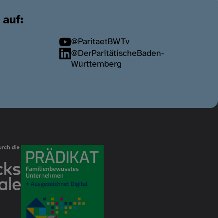
 auf:
@ParitaetBWTv
@DerParitätischeBaden-
Württemberg