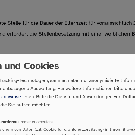
ete Stelle für die Dauer der Elternzeit für voraussichtli
feld erfordert die Stellenbesetzung mit einer weiblichen 
n und Cookies
 Tracking-Technologien, sammeln aber nur anonymisierte Inform
g von Frauen, die von Gewalt betroffen sind
onenbezogene Auswertung.
Für weitere Informationen bitte uns
zhinweise
lesen. Bitte die Dienste und Anwendungen von Dritta
ierung
 die Sie nutzen möchten.
unktional
(immer erforderlich)
 von Gruppenangeboten
ichern von Daten (z.B. Cookie für die Benutzersitzung) in Ihrem Brows