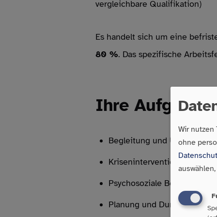
vergleichbare Qualifikation)
Es handelt sich um eine befrist
80 %
. Das spezifische Arbeits
Ihre Aufgaben
Date
Wir nutzen
Begleitung und Unterstützun
ohne pers
Datenschut
Krisenintervention, Stabilis
auswählen,
Psychosoziale Beratung
F
Planung und Durchführung
Spe