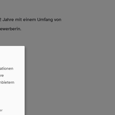
ch 2 Jahre mit einem Umfang von
Bewerberin.
ationen
ere
nbietern
er