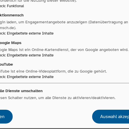
forderlich für die Nutzung dieser Website).
it
eck
:
Funktional
ktionmensch
ugin laden, um Engagementangebote anzuzeigen (Datenübertragung an 
nsch.de).
eck
:
Eingebettete externe Inhalte
oogle Maps
gle Maps ist ein Online-Kartendienst, der von Google angeboten wird.
eck
:
Eingebettete externe Inhalte
ouTube
 Sozialen Arbeit oder vergleichbare Qualifikation
Tube ist eine Online-Videoplattform, die zu Google gehört.
eck
:
Eingebettete externe Inhalte
 Arbeitsfeld Gewalt gegen Frauen und den damit verbu
lle Dienste umschalten
echtsgebieten und im Hilfesystem
sen Schalter nutzen, um alle Dienste zu aktivieren/deaktivieren.
sibler und interkultureller Arbeit
en
Auswahl akzep
und Interesse an politischer Arbeit