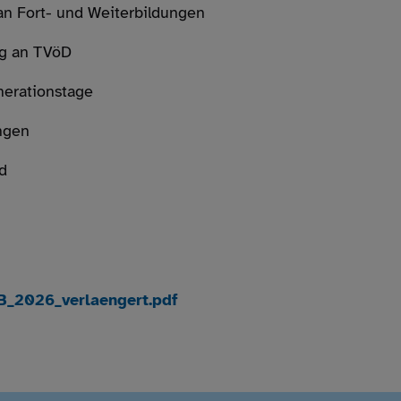
an Fort- und Weiterbildungen
ng an TVöD
nerationstage
ngen
d
B_2026_verlaengert.pdf