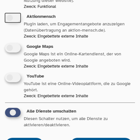
Nutzung dieser Website).
Zweck
:
Funktional
Aktionmensch
Plugin laden, um Engagementangebote anzuzeigen
(Datenübertragung an aktion-mensch.de).
Zweck
:
Eingebettete externe Inhalte
Google Maps
Google Maps ist ein Online-Kartendienst, der von
Wir haben Auszubildende im Heilerziehungsberuf einfach mal
Google angeboten wird.
direkt gefragt, wie sie ihren Beruf beschreiben würden:
Zweck
:
Eingebettete externe Inhalte
YouTube
Mit wem arbeite ich als Heilerziehungspfleger*in?
YouTube ist eine Online-Videoplattform, die zu Google
gehört.
Menschen mit Behinderungen oder Assistenzbedarf
Zweck
:
Eingebettete externe Inhalte
jede Altersgruppe
Alle Dienste umschalten
deren Angehörige
Diesen Schalter nutzen, um alle Dienste zu
aktivieren/deaktivieren.
dem Team