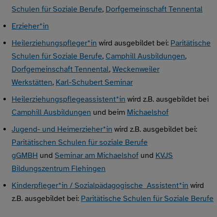
Schulen für Soziale Berufe
,
Dorfgemeinschaft Tennental
Erzieher*in
Heilerziehungspfleger*in
wird ausgebildet bei:
Paritätische
Schulen für Soziale Berufe
,
Camphill Ausbildungen
,
Dorfgemeinschaft Tennental
,
Weckenweiler
Werkstätten
,
Karl-Schubert Seminar
Heilerziehungspflegeassistent*in
wird z.B. ausgebildet bei
Camphill Ausbildungen
und beim
Michaelshof
Jugend- und Heimerzieher*in
wird z.B. ausgebildet bei:
Paritätischen Schulen für soziale Berufe
gGMBH
und
Seminar am Michaelshof
und
KVJS
Bildungszentrum Flehingen
Kinderpfleger*in /
Sozialpädagogische Assistent*in
wird
z.B. ausgebildet bei:
Paritätische Schulen für Soziale Berufe