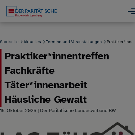
Direkt zum Inhalt
Men
Startseite
Aktuelles
Termine und Veranstaltungen
Praktiker*innen
Praktiker*innentreffen
Pfadnavigation
Fachkräfte
Täter*innenarbeit
Häusliche Gewalt
15. Oktober 2026 | Der Paritätische Landesverband BW