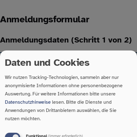
Anmeldungsformular
Anmeldungsdaten
(Schritt 1 von 2)
Veranstaltung:
Praktiker*innentreffen Fachkräfte
Daten und Cookies
Täter*innenarbeit Häusliche Gewalt
Preis:
keine €
Wir nutzen Tracking-Technologien, sammeln aber nur
Veranstaltungsort:
Der Paritätische Landesverband BW
anonymisierte Informationen ohne personenbezogene
Hauptstraße 28
Auswertung.
Für weitere Informationen bitte unsere
70563
Stuttgart
Datenschutzhinweise
lesen. Bitte die Dienste und
Deutschland
Anwendungen von Drittanbietern auswählen, die Sie
Anmeldeschluss:
09.10.2026
nutzen möchten.
Persönliche Daten
Art Ihrer Teilnahme
Ich nehme in digitaler Form
Ich nehme in Präsenz
Funktional
(immer erforderlich)