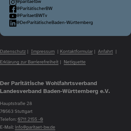
@paritaetbw
@ParitätischerBW
@ParitaetBWTv
@DerParitätischeBaden-Württemberg
Fußzeile
Datenschutz
Impressum
Kontaktformular
Anfahrt
Erklärung zur Barrierefreiheit
Netiquette
Der Paritätische Wohlfahrtsverband
Landesverband Baden-Württemberg e.V.
Hauptstraße 28
70563 Stuttgart
Telefon:
0711 2155 -0
E-Mail:
info@paritaet-bw.de