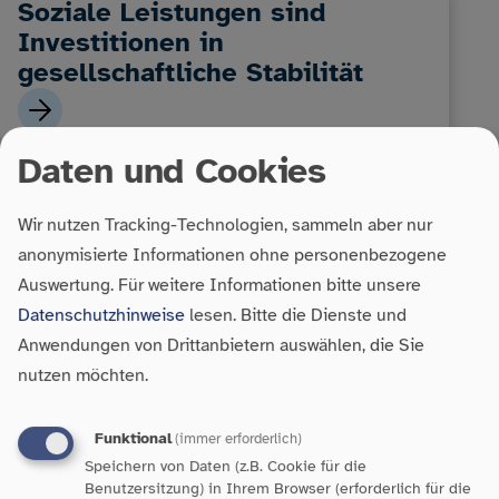
Soziale Leistungen sind
Investitionen in
gesellschaftliche Stabilität
Daten und Cookies
Wir nutzen Tracking-Technologien, sammeln aber nur
anonymisierte Informationen ohne personenbezogene
Auswertung.
Für weitere Informationen bitte unsere
Datenschutzhinweise
lesen. Bitte die Dienste und
Anwendungen von Drittanbietern auswählen, die Sie
Armut in Baden-Württemberg:
nutzen möchten.
Zahlen, Fakten und
Handlungsbedarf
Funktional
(immer erforderlich)
Speichern von Daten (z.B. Cookie für die
Benutzersitzung) in Ihrem Browser (erforderlich für die